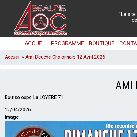
Aller
au
"Le site
contenu
de
principal
NAVIGATION
ACCUEIL
PROGRAMME
BOUTIQUE
CONT
PRINCIPALE
FIL
Accueil
Ami Deuche Chalonnais 12 Avril 2026
D'ARIANE
AMI 
Description
Bourse expo La LOYERE 71
Date
12/04/2026
Image