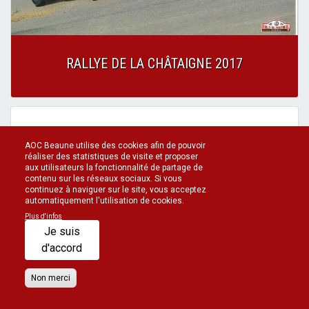
RALLYE DE LA CHÂTAIGNE 2017
ROULAGE CIRCUIT POUILLY AVEC MECA
PASSION
AOC Beaune utilise des cookies afin de pouvoir
réaliser des statistiques de visite et proposer
aux utilisateurs la fonctionnalité de partage de
contenu sur les réseaux sociaux. Si vous
continuez à naviguer sur le site, vous acceptez
automatiquement l'utilisation de cookies.
Plus d'infos
FOOTER
Connexion administrateur
Contact
Mentions légales
Je suis
Politique de confidentialité
d'accord
MENU
Non merci