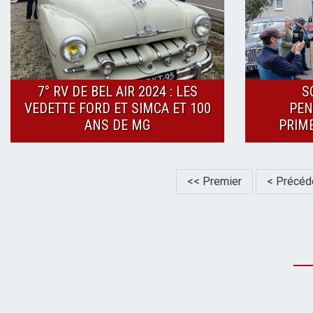
7° RV DE BEL AIR 2024 : LES
S
VEDETTE FORD ET SIMCA ET 100
PEN
ANS DE MG
PRIM
Pagination
Première
<< Premier
Page
< Précéd
page
précéden