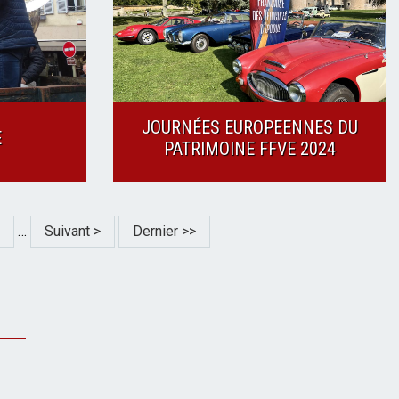
JOURNÉES EUROPEENNES DU
E
PATRIMOINE FFVE 2024
age
…
Page
Suivant >
Dernière
Dernier >>
suivante
page