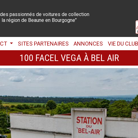
 des passionnés de voitures de collection
 la région de Beaune en Bourgogne"
ACT
SITES PARTENAIRES
ANNONCES
VIE DU CLU
100 FACEL VEGA À BEL AIR
LA BOUTIQUE