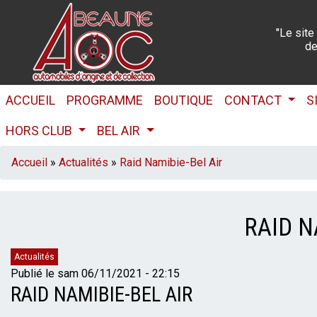
Aller
au
"Le site
contenu
de
principal
NAVIGATION
ACCUEIL
PROGRAMME
BOUTIQUE
CONTACT
S
PRINCIPALE
HORS CLUB
BEL AIR
FIL
Accueil
Actualités
Raid Namibie-Bel Air
D'ARIANE
RAID N
Catégories
Actualités
Publié le
sam 06/11/2021 - 22:15
RAID NAMIBIE-BEL AIR