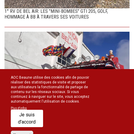
1° RV DE BEL AIR: LES "MINI-BOMBES" GTI 205, GOLF,
HOMMAGE À BB À TRAVERS SES VOITURES
AOC Beaune utilise des cookies afin de pouvoir
réaliser des statistiques de visite et proposer
aux utilisateurs la fonctionnalité de partage de
contenu sur les réseaux sociaux. Si vous
continuez à naviguer sur le site, vous acceptez
automatiquement l'utilisation de cookies.
26 CAMIONS DE COLLECTION ET UN AUTOCAR DE PASSAGE À
Plus d'infos
BEL AIR 29/06/2026
Je suis
d'accord
Connexion administrateur
Contact
Mentions légales