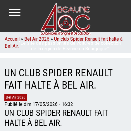
Aller
au
contenu
principal
NAVIGATION
FIL
Accueil
Bel Air 2026
Un club Spider Renault fait halte à
"Le site des passionnés de voitures de collection
PRINCIPALE
Bel Air.
D'ARIANE
de la région de Beaune en Bourgogne"
UN CLUB SPIDER RENAULT
FAIT HALTE À BEL AIR.
Catégories
Bel Air 2026
Publié le
dim 17/05/2026 - 16:32
UN CLUB SPIDER RENAULT FAIT
HALTE À BEL AIR.