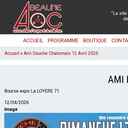
Aller
au
"Le site
contenu
de
principal
NAVIGATION
ACCUEIL
PROGRAMME
BOUTIQUE
CONT
PRINCIPALE
FIL
Accueil
Ami Deuche Chalonnais 12 Avril 2026
D'ARIANE
AMI 
Description
Bourse expo La LOYERE 71
Date
12/04/2026
Image