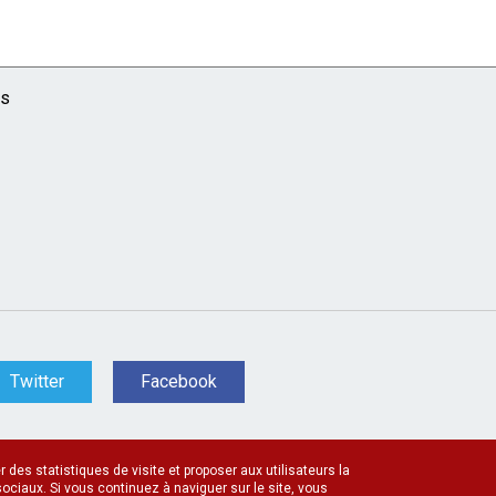
és
Twitter
Facebook
 des statistiques de visite et proposer aux utilisateurs la
ociaux. Si vous continuez à naviguer sur le site, vous