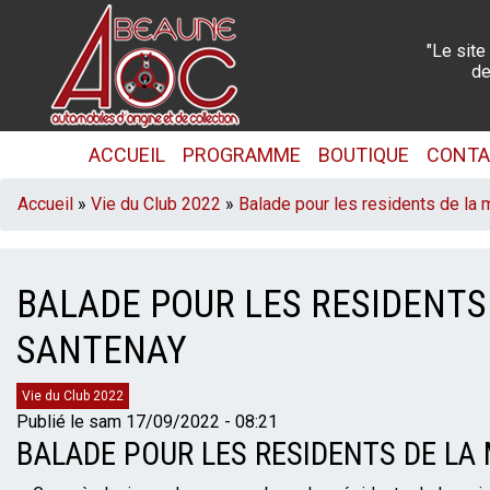
Aller
au
"Le site
contenu
de
principal
NAVIGATION
ACCUEIL
PROGRAMME
BOUTIQUE
CONT
PRINCIPALE
FIL
Accueil
Vie du Club 2022
Balade pour les residents de la 
D'ARIANE
BALADE POUR LES RESIDENTS
SANTENAY
Catégories
Vie du Club 2022
Publié le
sam 17/09/2022 - 08:21
BALADE POUR LES RESIDENTS DE LA